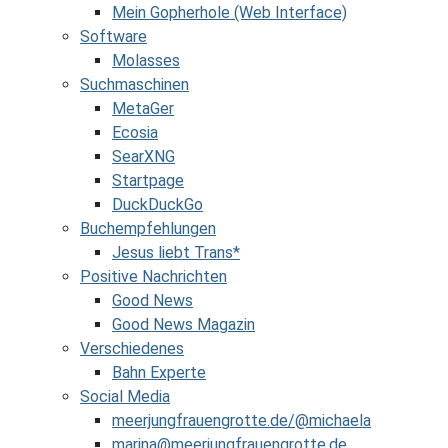
Mein Gopherhole (Web Interface)
Software
Molasses
Suchmaschinen
MetaGer
Ecosia
SearXNG
Startpage
DuckDuckGo
Buchempfehlungen
Jesus liebt Trans*
Positive Nachrichten
Good News
Good News Magazin
Verschiedenes
Bahn Experte
Social Media
meerjungfrauengrotte.de/@michaela
marina@meerjungfrauengrotte.de