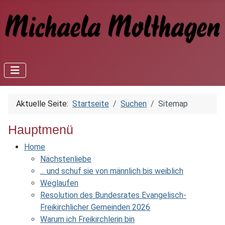
Aktuelle Seite:
Startseite
Suchen
Sitemap
Hauptmenü
Home
Nächstenliebe
... und schuf sie von männlich bis weiblich
Weglaufen
Resolution des Bundesrates Evangelisch-
Freikirchlicher Gemeinden 2026
Warum ich Freikirchlerin bin