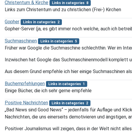
Christentum & Kirche
Links in categories 8
Links zum Christentum und zu christlichen (Frei-) Kirchen
Gopher
Links in categories 2
Gopher-Server (ja, es gibt immer noch welche, auch ich betrei
Suchmaschinen
Links in categories 5
Früher war Google
die
Suchmaschine schlechthin. Wer im Inte
Inzwischen hat Google das Suchmaschinenmodell komplett u
Aus diesem Grund empfehle ich hier einige Suchmaschinen als 
Buchempfehlungen
Links in categories 1
Einige Bücher, die ich sehr gerne empfehle
Positive Nachrichten
Links in categories 2
„Bad News sind Good News“ – jedenfalls für Auflage und Klick
Nachrichten, die uns einerseits demotivieren und ängstigen, an
Positiver Journalismus will zeigen, dass in der Welt nicht all