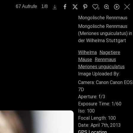
67
Aufrufe
1
/
8
0
Mongolische Rennmaus
Mongolische Rennmaus
(Meriones unguiculatus) in
der Wilhelma Stuttgart
Wilhelma
Nagetiere
Mäuse
Rennmaus
Meriones unguiculatus
Image Uploaded By:
Camera:
Canon Canon EOS
7D
Aperture:
f/3
Exposure Time:
1/60
Iso:
100
Focal Length:
100
Date:
April 7th, 2013
GPS Location