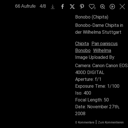
66
Aufrufe
4
/
8
0
Bonobo (Chipita)
Bonobo-Dame Chipita in
der Wilhelma Stuttgart
Chipita
Pan paniscus
Bonobo
Wilhelma
Image Uploaded By:
Camera:
Canon Canon EOS
400D DIGITAL
Aperture:
f/1
Exposure Time:
1/100
Iso:
400
Focal Length:
50
Date:
November 27th,
2008
|
0
Kommentare
Zum Kommentieren