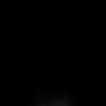
 Account erforderlich, für den Sie sich
hier registrieren
können.