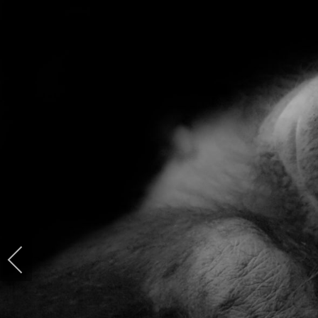
Insekten und
Spinnentiere
Schliefer