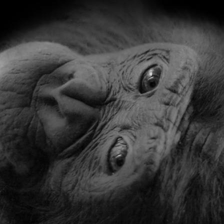
Reptilien
Vöge