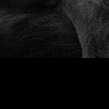
|
0
Kommentare
Zum Kommentieren bitte Einloggen
Previous Gallery
Mermaiding
Account
Anmelden