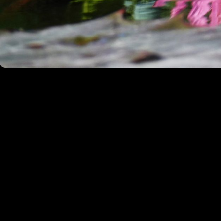
|
0
Kommentare
Zum Kommentieren bitte Einloggen
Previous Gallery
Tiere
Account
Anmelden