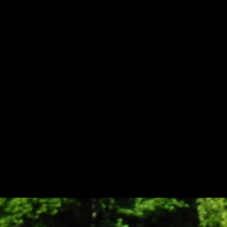
 Account erforderlich, für den Sie sich
hier registrieren
können.