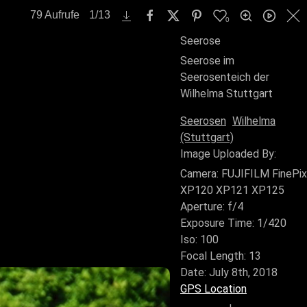
79
Aufrufe
1
/
13
0
Seerose
Seerose im
Seerosenteich der
Wilhelma Stuttgart
Seerosen
Wilhelma
(Stuttgart)
Image Uploaded By:
Camera:
FUJIFILM FinePix
XP120 XP121 XP125
Aperture:
f/4
Exposure Time:
1/420
Iso:
100
Focal Length:
13
Date:
July 8th, 2018
GPS Location